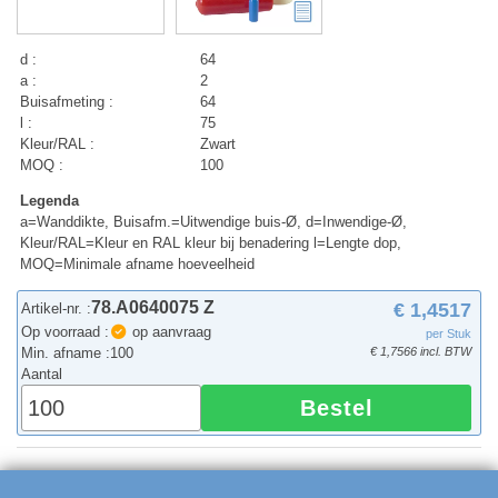
d :
64
a :
2
Buisafmeting :
64
l :
75
Kleur/RAL :
Zwart
MOQ :
100
Legenda
a=Wanddikte, Buisafm.=Uitwendige buis-Ø, d=Inwendige-Ø,
Kleur/RAL=Kleur en RAL kleur bij benadering l=Lengte dop,
MOQ=Minimale afname hoeveelheid
78.A0640075 Z
€ 1,4517
Artikel-nr. :
Op voorraad :
op aanvraag
per Stuk
Min. afname :
100
€ 1,7566 incl. BTW
Aantal
Bestel