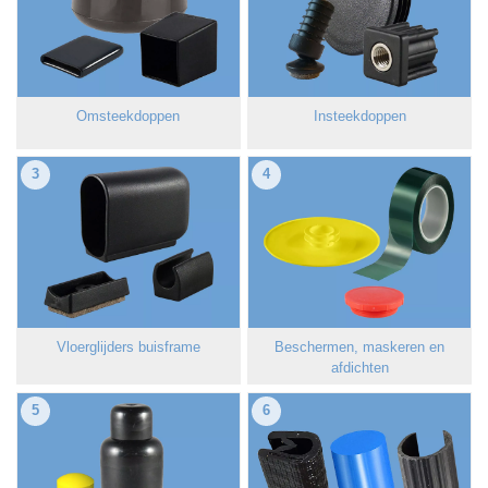
Omsteekdoppen
Insteekdoppen
3
4
Vloerglijders buisframe
Beschermen, maskeren en
afdichten
5
6