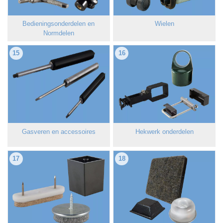
Bedieningsonderdelen en
Wielen
Normdelen
15
16
Gasveren en accessoires
Hekwerk onderdelen
17
18