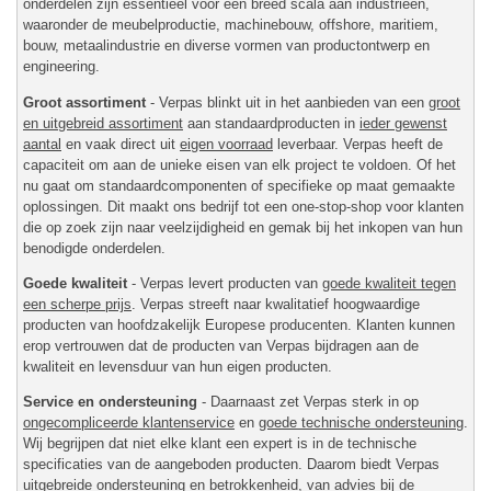
onderdelen zijn essentieel voor een breed scala aan industrieën,
waaronder de meubelproductie, machinebouw, offshore, maritiem,
bouw, metaalindustrie en diverse vormen van productontwerp en
engineering.
Groot assortiment
- Verpas blinkt uit in het aanbieden van een
groot
en uitgebreid assortiment
aan standaardproducten in
ieder gewenst
aantal
en vaak direct uit
eigen voorraad
leverbaar. Verpas heeft de
capaciteit om aan de unieke eisen van elk project te voldoen. Of het
nu gaat om standaardcomponenten of specifieke op maat gemaakte
oplossingen. Dit maakt ons bedrijf tot een one-stop-shop voor klanten
die op zoek zijn naar veelzijdigheid en gemak bij het inkopen van hun
benodigde onderdelen.
Goede kwaliteit
- Verpas levert producten van
goede kwaliteit tegen
een scherpe prijs
. Verpas streeft naar kwalitatief hoogwaardige
producten van hoofdzakelijk Europese producenten. Klanten kunnen
erop vertrouwen dat de producten van Verpas bijdragen aan de
kwaliteit en levensduur van hun eigen producten.
Service en ondersteuning
- Daarnaast zet Verpas sterk in op
ongecompliceerde klantenservice
en
goede technische ondersteuning
.
Wij begrijpen dat niet elke klant een expert is in de technische
specificaties van de aangeboden producten. Daarom biedt Verpas
uitgebreide ondersteuning en betrokkenheid, van advies bij de