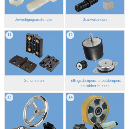
Bevestigingsmaterialen
Buisverbinders
11
12
Scharnieren
Trillingsdempers, stootdempers
en rubber bussen
13
14