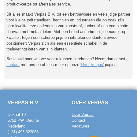
product-keuze tot aftersales service.
Dit alles maakt Verpas B.V. tot een betrouwbare en veelzijdige partner
voor kleine zelfstandigen, bedrijven en industrieën die op zoek zijn
naar kwalitatieve onderdelen van kunststof, rubber of een combinatie
daarvan met metaaldelen. Met een breed assortiment, de nadruk op
kwaliteit tegen een scherpe prijs en uitstekende klantenservice,
positioneert Verpas zich als een essentiële schakel in de
toeleveringsketen van zijn klanten.
Benieuwd naar wat we voor u kunnen betekenen? Neem dan gerust
contact
met ons op of lees meer op onze
'Over Verpas'
pagina.
VERPAS B.V.
OVER VERPAS
Dukaat 10
Over Verpas
5751 PW Deurne
Contact
Nederland
Vacatures
(+31) 493 322068