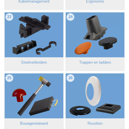
Kabelmanagement
Ergonomie
23
24
Stoelverbinders
Trappen en ladders
25
26
Bouwgerelateerd
Rozetten