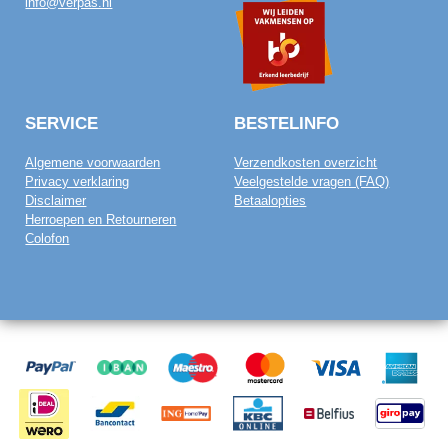
info@verpas.nl
SERVICE
BESTELINFO
Algemene voorwaarden
Verzendkosten overzicht
Privacy verklaring
Veelgestelde vragen (FAQ)
Disclaimer
Betaalopties
Herroepen en Retourneren
Colofon