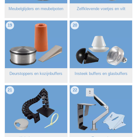
Meubelglijders en meubelpoten
Zelfklevende voetjes en vilt
19
20
Deurstoppers en kozijnbuffers
Insteek buffers en glasbuffers
21
22