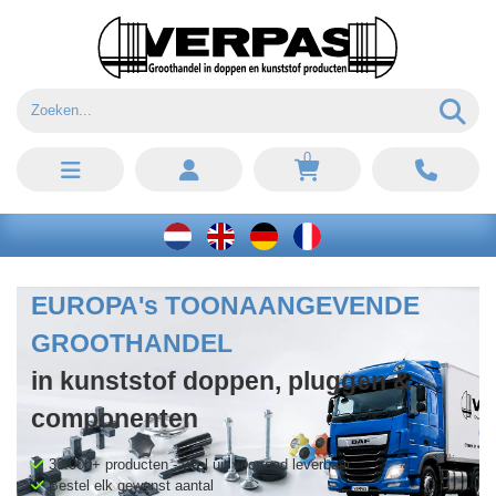
0
EUROPA's TOONAANGEVENDE
GROOTHANDEL
in kunststof doppen, pluggen &
componenten
30.000+ producten - veel uit voorraad leverbaar
Bestel elk gewenst aantal