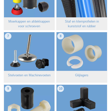
Moerkappen en afdekkappen
Staf en klemprofielen in
voor schroeven
kunststof en rubber
7
8
Stelvoeten en Machinevoeten
Glijlagers
9
10