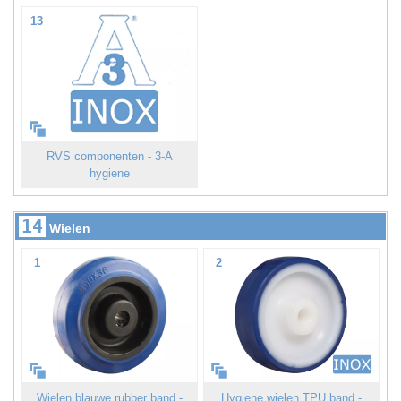
13
RVS componenten - 3-A
hygiene
14
Wielen
1
2
Wielen blauwe rubber band -
Hygiene wielen TPU band -