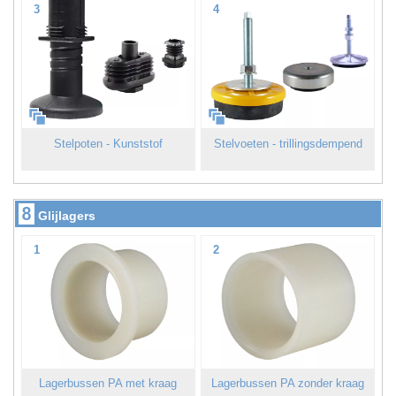
3
4
Stelpoten - Kunststof
Stelvoeten - trillingsdempend
8
Glijlagers
1
2
Lagerbussen PA met kraag
Lagerbussen PA zonder kraag