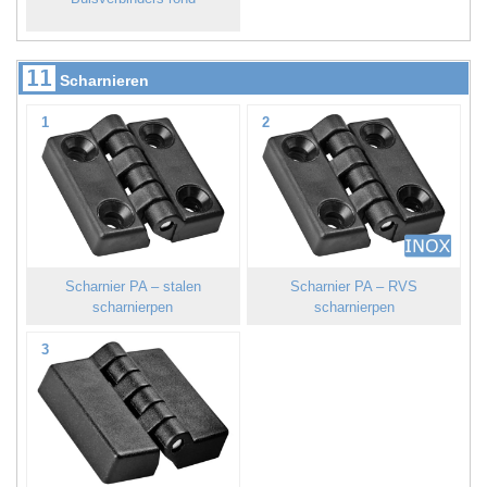
11
Scharnieren
1
2
Scharnier PA – stalen
Scharnier PA – RVS
scharnierpen
scharnierpen
3