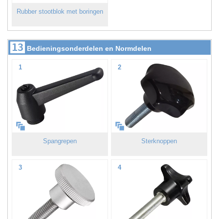
Rubber stootblok met boringen
13
Bedieningsonderdelen en Normdelen
1
2
Spangrepen
Sterknoppen
3
4