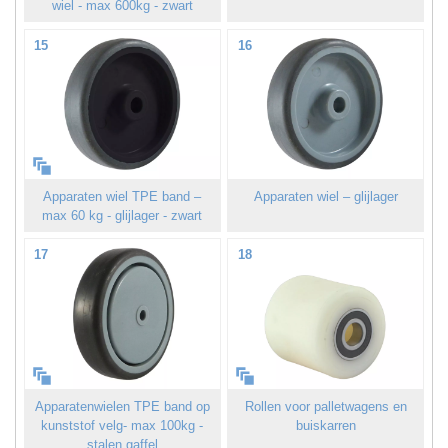
wiel - max 600kg - zwart
15
16
Apparaten wiel TPE band –
Apparaten wiel – glijlager
max 60 kg - glijlager - zwart
17
18
Apparatenwielen TPE band op
Rollen voor palletwagens en
kunststof velg- max 100kg -
buiskarren
stalen gaffel