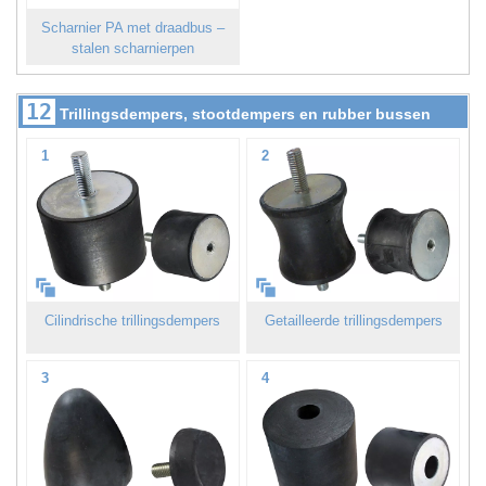
Scharnier PA met draadbus –
stalen scharnierpen
12
Trillingsdempers, stootdempers en rubber bussen
1
2
Cilindrische trillingsdempers
Getailleerde trillingsdempers
3
4