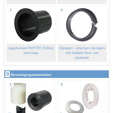
3
4
Lagerbussen PA/PTFE (Teflon)
Glijlagers - polymeer clip-lagers
met kraag
met dubbele flens voor
plaatwerk
9
Bevestigingsmaterialen
1
2