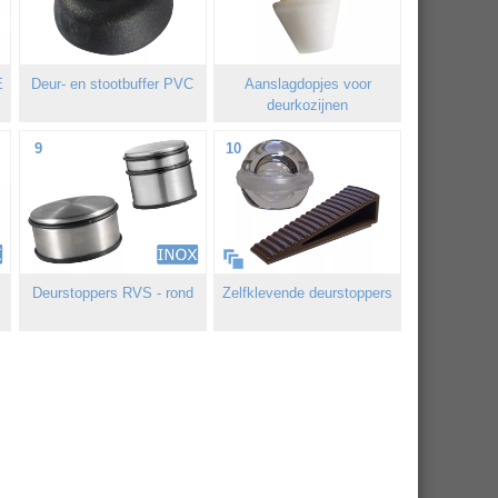
E
Deur- en stootbuffer PVC
Aanslagdopjes voor
deurkozijnen
9
10
Deurstoppers RVS - rond
Zelfklevende deurstoppers