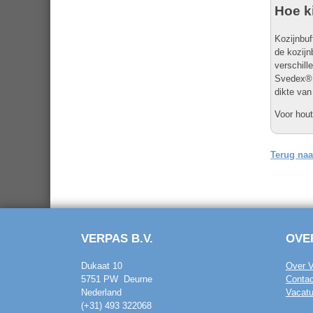
Hoe ki
Kozijnbuf
de kozijn
verschill
Svedex® d
dikte van
Voor hout
Terug naa
VERPAS B.V.
OVE
Dukaat 10
Over 
5751 PW Deurne
Contac
Nederland
Vacatu
(+31) 493 322068