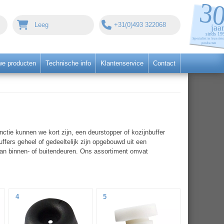
Leeg
+31(0)493 322068
we producten
Technische info
Klantenservice
Contact
nctie kunnen we kort zijn, een deurstopper of kozijnbuffer
fers geheel of gedeeltelijk zijn opgebouwd uit een
van binnen- of buitendeuren. Ons assortiment omvat
4
5