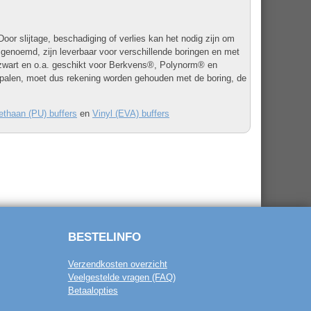
Door slijtage, beschadiging of verlies kan het nodig zijn om
 genoemd, zijn leverbaar voor verschillende boringen en met
en zwart en o.a. geschikt voor Berkvens®, Polynorm® en
epalen, moet dus rekening worden gehouden met de boring, de
ethaan (PU) buffers
en
Vinyl (EVA) buffers
BESTELINFO
Verzendkosten overzicht
Veelgestelde vragen (FAQ)
Betaalopties