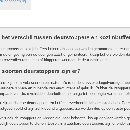
ink bescherming
s het verschil tussen deurstoppers en kozijnbuffe
urstoppers en kozijnbuffers beiden als aanslag worden gemonteerd, is er een
in de omgeving van de deur geplaatst of gemonteerd. Kozijnbuffers worden d
n bovendien rammelen of klapperen wanneer de deur gesloten is.
 soorten deurstoppers zijn er?
ers zijn er in vele soorten en maten. Zo is er de klassieke kegelvormige rub
waardere binnen- en buitendeuren en/of intensief gebruik. Rubber deurstoppers z
 Verpas levert deze volrubber deurbuffers als enige tot een lengte van maar li
 zijn er diverse deurstoppers en buffers leverbaar in lichtere kwaliteiten. De
stgeschroefd of zijn zelfklevend uitgevoerd. Ze worden dus op een vaste pos
vert ook deurstoppers en wiggen die, naar behoefte, los op de vloer worden 
jdelijk deurstopper te dienen. Deze vrij plaatsbare deurstoppers zijn er onder 