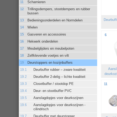
Scharnieren
Trillingsdempers, stootdempers en rubber
bussen
Deurbuff
Bedieningsonderdelen en Normdelen
Wielen
Gasveren en accessoires
6
Hekwerk onderdelen
Meubelglijders en meubelpoten
Zelfklevende voetjes en vilt
Deurstoppers en kozijnbuffers
Aansl
Deurbuffer rubber – zware kwaliteit
deurkozi
Deurbuffer 2-delig – lichte kwaliteit
Closetbuffer / stootdop PE
11
Deur- en stootbuffer PVC
Aanslagdopjes voor deurkozijnen
Aanslagdopjes voor deurkozijnen -
cilindrisch
Deurbuffer met deurstopper