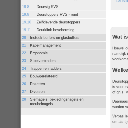
Deurkl
Deurwig RVS
Deurstoppers RVS - rond
Zelfklevende deurstoppers
Deurklink bescherming
Wat i
Insteek buffers en glasbuffers
Kabelmanagement
Hoewel de
Ergonomie
namelijk 
voorkome
Stoelverbinders
Trappen en ladders
Welke
Bouwgerelateerd
Deurstopp
Rozetten
is voor z
Diversen
of grijs.
Siernagels, bekledingsnagels en
Daarnaast
meubelnagels
worden va
Verpas le
om als ti