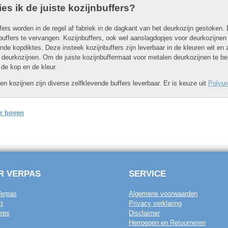
es ik de juiste kozijnbuffers?
fers worden in de regel af fabriek in de dagkant van het deurkozijn gestoken. 
buffers te vervangen. Kozijnbuffers, ook wel aanslagdopjes voor deurkozijnen
ende kopdiktes. Deze insteek kozijnbuffers zijn leverbaar in de kleuren wit 
eurkozijnen. Om de juiste kozijnbuffermaat voor metalen deurkozijnen te b
 de kop en de kleur.
en kozijnen zijn diverse zelfklevende buffers leverbaar. Er is keuze uit
Polyur
r boven
R VERPAS
SERVICE
Verpas
Algemene voorwaarden
t
Privacy verklaring
res
Disclaimer
Herroepen en Retourneren