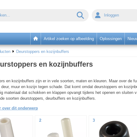
Inloggen
Artikel zoeken op afbeelding
Oplossingen
Nieu
ducten
Deurstoppers en kozijnbuffers
urstoppers en kozijnbuffers
rs en kozijnbuffers zijn er in vele soorten, maten en kleuren. Maar over de fu
deur, muur en kozijn tegen schade. Dat komt omdat deurstoppers en kozijnbuf
ig materiaal dat schokken en klappen opvangt tijdens het openen en sluiten 
nde soorten deurstoppers, deurbuffers en kozijnbuffers.
 over dit onderwerp
2
3