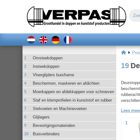
Pro
Omsteekdoppen
19
De
Insteekdoppen
Vloerglijders buisframe
Deurstoppe
Beschermen, maskeren en afdichten
beschermt 
Moerkappen en afdekkappen voor schroeven
rubberacht
Staf en klemprofielen in kunststof en rubber
verschille
Stelvoeten en Machinevoeten
Lees meer
Glijlagers
1
Bevestigingsmaterialen
Buisverbinders