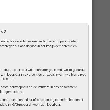
rs?
 wezenlijk verschil tussen beide. Deurstoppers worden
aarentegen als aanslagdop in het kozijn gemonteerd en
ber deurstopper, ook wel deurbuffer genoemd, welke geschikt
ijn leverbaar in diverse kleuren zoals zwart, wit, bruin, rood
efst 100mm!
 meeste deurstoppers en deurbuffers in ons assortiment
itie gemonteerd.
geplaatst om binnendeur of buitendeur geopend te houden of
andere in RVS/rubber uitvoeringen leverbaar.