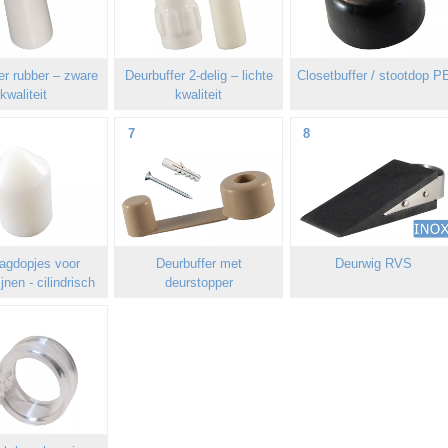
er rubber – zware
Deurbuffer 2-delig – lichte
Closetbuffer / stootdop P
kwaliteit
kwaliteit
7
8
agdopjes voor
Deurbuffer met
Deurwig RVS
jnen - cilindrisch
deurstopper