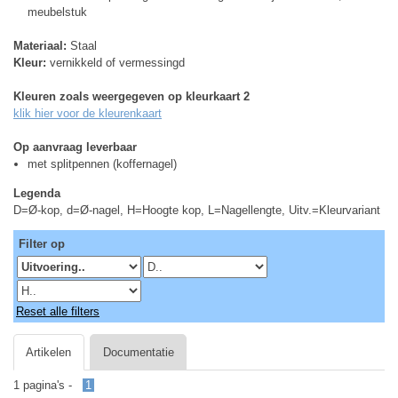
meubelstuk
Materiaal:
Staal
Kleur:
vernikkeld of vermessingd
Kleuren zoals weergegeven op kleurkaart 2
klik hier voor de kleurenkaart
Op aanvraag leverbaar
met splitpennen (koffernagel)
Legenda
D=Ø-kop, d=Ø-nagel, H=Hoogte kop, L=Nagellengte, Uitv.=Kleurvariant
Filter op
Reset alle filters
Artikelen
Documentatie
1 pagina's -
1