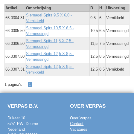
Artikel
Omschrijving
D
H
Uitvoering
Siernagel Spits 9,5 X 6,0 -
66.0304.31
9,5
6
Vernikkeld
Vernikkeld
Siernagel Spits 10,5 X 6,5 -
66.0305.50
10,5
6,5
Vermessingd
Vermessingd
Siernagel Spits 11,5 X 7,5 -
66.0306.50
11,5
7,5
Vermessingd
Vermessingd
Siernagel Spits 12,5 X 8,5 -
66.0307.50
12,5
8,5
Vermessingd
Vermessingd
Siernagel Spits 12,5 X 8,5 -
66.0307.31
12,5
8,5
Vernikkeld
Vernikkeld
1 pagina's -
1
VERPAS B.V.
OVER VERPAS
Dukaat 10
Over Verpas
5751 PW Deurne
Contact
Nederland
Vacatures