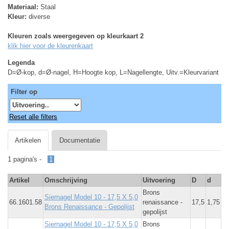
Materiaal:
Staal
Kleur:
diverse
Kleuren zoals weergegeven op kleurkaart 2
klik hier voor de kleurenkaart
Legenda
D=Ø-kop, d=Ø-nagel, H=Hoogte kop, L=Nagellengte, Uitv.=Kleurvariant
Filter op
Reset alle filters
Artikelen
Documentatie
1 pagina's -
1
Artikel
Omschrijving
Uitvoering
D
d
Brons
Siernagel Model 10 - 17,5 X 5,0
66.1601.58
renaissance -
17,5
1,75
Brons Renaissance - Gepolijst
gepolijst
Siernagel Model 10 - 17,5 X 5,0
Brons