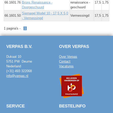
66.1601.76
Brons Renaissance -
renaissance -
17,5
1,75
Doorgeschuurd
geschuurd
Siernagel Model 10 - 17,5 X 5,0
66.1601.50
Vermessingd
17,5
1,75
- Vermessingd
1 pagina's -
1
VERPAS B.V.
OVER VERPAS
Dukaat 10
Over Verpas
5751 PW Deurne
Contact
Nederland
Vacatures
(+31) 493 322068
info@verpas.nl
SERVICE
BESTELINFO