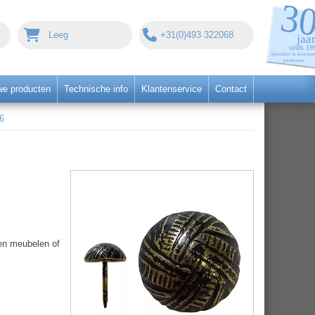
Leeg
+31(0)493 322068
we producten
Technische info
Klantenservice
Contact
6
ten meubelen of