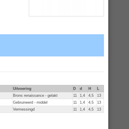
Uitvoering
D
d
H
L
Brons renaissance - gelakt
11
1,4
4,5
13
Gebruineerd - middel
11
1,4
4,5
13
Vermessingd
11
1,4
4,5
13