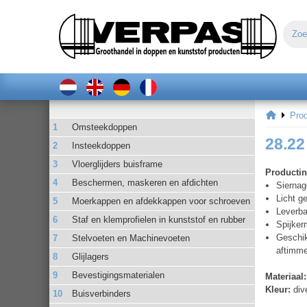
Pro
Omsteekdoppen
28.22
Insteekdoppen
Vloerglijders buisframe
Productin
Beschermen, maskeren en afdichten
Siernag
Licht ge
Moerkappen en afdekkappen voor schroeven
Leverba
Staf en klemprofielen in kunststof en rubber
Spijke
Geschik
Stelvoeten en Machinevoeten
aftimme
Glijlagers
Bevestigingsmaterialen
Materiaal:
Kleur:
div
Buisverbinders