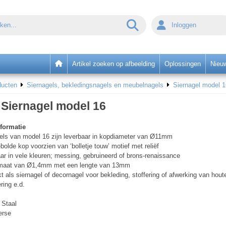
Inloggen
Artikel zoeken op afbeelding
Oplossingen
Nieu
ducten
Siernagels, bekledingsnagels en meubelnagels
Siernagel model 1
Siernagel model 16
formatie
els van model 16 zijn leverbaar in kopdiameter van Ø11mm
bolde kop voorzien van ‘bolletje touw’ motief met reliëf
ar in vele kleuren; messing, gebruineerd of brons-renaissance
rmaat van Ø1,4mm met een lengte van 13mm
t als siernagel of decornagel voor bekleding, stoffering of afwerking van hou
ring e.d.
Staal
erse