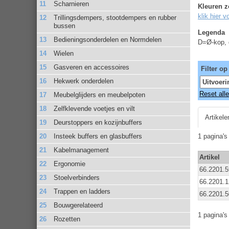
Scharnieren
Kleuren z
klik hier 
Trillingsdempers, stootdempers en rubber
bussen
Legenda
Bedieningsonderdelen en Normdelen
D=Ø-kop, 
Wielen
Gasveren en accessoires
Filter op
Hekwerk onderdelen
Reset alle 
Meubelglijders en meubelpoten
Zelfklevende voetjes en vilt
Artikele
Deurstoppers en kozijnbuffers
Insteek buffers en glasbuffers
1 pagina'
Kabelmanagement
Artikel
Ergonomie
66.2201.5
Stoelverbinders
66.2201.1
Trappen en ladders
66.2201.5
Bouwgerelateerd
1 pagina'
Rozetten