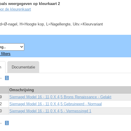
oals weergegeven op kleurkaart 2
voor de kleurenkaart
d=Ø-nagel, H=Hoogte kop, L=Nagellengte, Uitv.=Kleurvariant
filters
n
Documentatie
s -
1
Omschrijving
9
Siernagel Model 16 - 11,0 X 4,5 Brons Renaissance - Gelakt
2
Siernagel Model 16 - 11,0 X 4,5 Gebruineerd - Normaal
0
Siernagel Model 16 - 11,0 X 4,5 - Vermessingd 1
s -
1