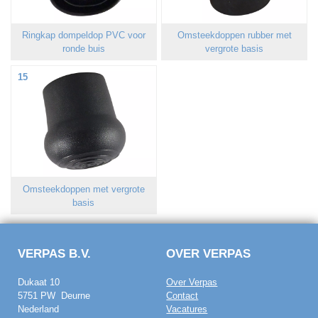
Ringkap dompeldop PVC voor
Omsteekdoppen rubber met
ronde buis
vergrote basis
15
Omsteekdoppen met vergrote
basis
VERPAS B.V.
OVER VERPAS
Dukaat 10
Over Verpas
5751 PW Deurne
Contact
Nederland
Vacatures