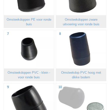
Omsteekdoppen PE voor ronde
Omsteekdoppen zware
buis
uitvoering voor ronde buis
7
8
Omsteekdoppen PVC - klein -
Omsteekdop PVC hoog met
voor ronde buis
dikke bodem
9
10