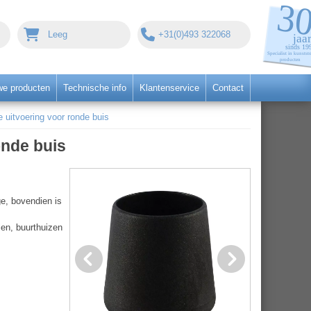
Leeg
+31(0)493 322068
we producten
Technische info
Klantenservice
Contact
uitvoering voor ronde buis
nde buis
e, bovendien is
len, buurthuizen