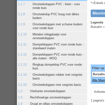
*=Enkele d
Omsteekdoppen PVC - klein - voor
ronde buis
Omsteekdop PVC hoog met dikke
bodem
Legenda
Omsteekdoppen met schuine bodem
Buisafm.=
voor ronde buis
Metalen inlegplaatje voor
omsteekdoppen
Dompeldoppen PVC voor ronde buis -
standaard maten
Dompeldoppen PVC voor ronde buis -
alle maten - MOQ
Ringkap dompeldop PVC voor ronde
Filter op
buis
Omsteekdoppen rubber met vergrote
basis
Alle filte
Omsteekdoppen met vergrote basis
Vierkante omsteekdoppen
Artikele
Rechthoekige omsteekdoppen
1 pagina'
Ovaal en ellips omsteekdoppen