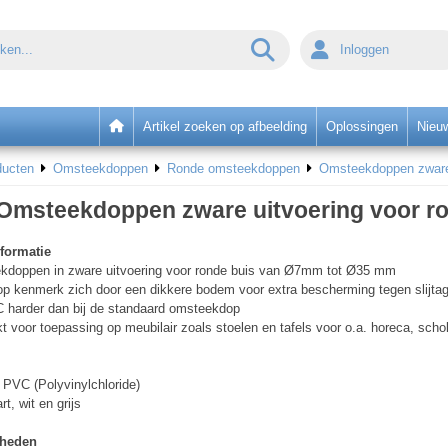
Inloggen
Artikel zoeken op afbeelding
Oplossingen
Nieu
ducten
Omsteekdoppen
Ronde omsteekdoppen
Omsteekdoppen zware 
Omsteekdoppen zware uitvoering voor ro
formatie
doppen in zware uitvoering voor ronde buis van Ø7mm tot Ø35 mm
p kenmerk zich door een dikkere bodem voor extra bescherming tegen slijtag
 harder dan bij de standaard omsteekdop
t voor toepassing op meubilair zoals stoelen en tafels voor o.a. horeca, scho
PVC (Polyvinylchloride)
t, wit en grijs
rheden