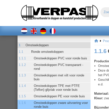
Pro
Omsteekdoppen
1.1.6
Ronde omsteekdoppen
Omsteekdoppen PVC voor ronde buis
Productin
Omsteekdoppen PVC transparant -
Omsteek
rond
Deze do
het PVC
Omsteekdoppen met vilt voor ronde
buis
Geschik
e.d.
Omsteekdoppen TPE met PTFE
(Teflon) glijvlak voor ronde buis
Materiaal:
Omsteekdoppen PE voor ronde buis
Kleur:
zwar
Omsteekdoppen zware uitvoering voor
ronde buis
Bijzonde