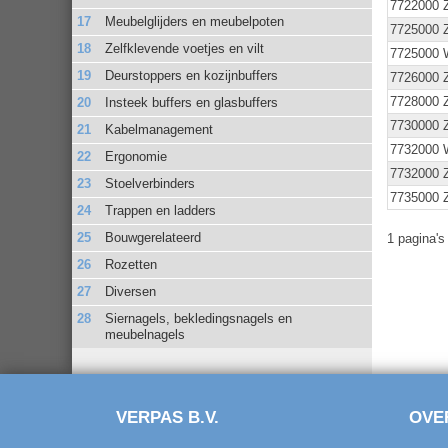
7722000 
Meubelglijders en meubelpoten
7725000 
Zelfklevende voetjes en vilt
7725000 
Deurstoppers en kozijnbuffers
7726000 
7728000 
Insteek buffers en glasbuffers
7730000 
Kabelmanagement
7732000 
Ergonomie
7732000 
Stoelverbinders
7735000 
Trappen en ladders
Bouwgerelateerd
1 pagina'
Rozetten
Diversen
Siernagels, bekledingsnagels en
meubelnagels
VERPAS B.V.
OVE