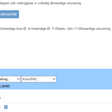
oppen ook verkrijgbaar in volledig dikwandige uitvoering
Uitwendige buis-Ø, d=Inwendige-Ø, T=Diepte, Uitv.=*=Dikwandige uitvoering
rs tonen
n
s -
1