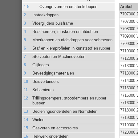
Overige vormen omsteekdoppen
Artikel
7707000 
Insteekdoppen
7707000 
Vloerglijders buisframe
7708000 
Beschermen, maskeren en afdichten
7709000 
Moerkappen en afdekkappen voor schroeven
7709000 
Staf en klemprofielen in kunststof en rubber
7710000 
Stelvoeten en Machinevoeten
7712000 
Glijlagers
7713000 
Bevestigingsmaterialen
7713000 
7714000 
Buisverbinders
7715000 
Scharnieren
7716000 
Trillingsdempers, stootdempers en rubber
7716000 
bussen
7718000 
Bedieningsonderdelen en Normdelen
7719000 
Wielen
7719000 
Gasveren en accessoires
7720000 
Hekwerk onderdelen