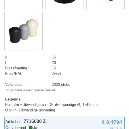
d :
16
t :
20
Buisafmeting :
16
Kleur/RAL :
Zwart
Volle doos :
2000 stuks
Te bestellen in ieder gewenst aantal
Legenda
Buisafm.=Uitwendige buis-Ø, d=Inwendige-Ø, T=Diepte,
Uitv.=*=Dikwandige uitvoering
7716000 Z
€ 0,4794
Artikel-nr. :
Op voorraad :
Ja
per Stuk