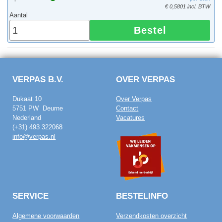
€ 0,5801 incl. BTW
Aantal
Bestel
VERPAS B.V.
OVER VERPAS
Dukaat 10
Over Verpas
5751 PW Deurne
Contact
Nederland
Vacatures
(+31) 493 322068
info@verpas.nl
SERVICE
BESTELINFO
Algemene voorwaarden
Verzendkosten overzicht