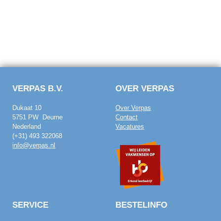
VERPAS B.V.
OVER VERPAS
Dukaat 10
Over Verpas
5751 PW Deurne
Contact
Nederland
Vacatures
(+31) 493 322068
info@verpas.nl
SERVICE
BESTELINFO