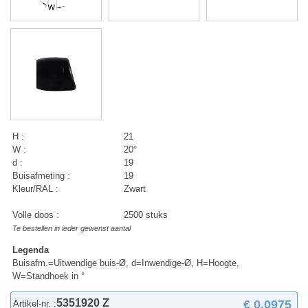
H :
21
W :
20°
d :
19
Buisafmeting :
19
Kleur/RAL :
Zwart
Volle doos :
2500 stuks
Te bestellen in ieder gewenst aantal
Legenda
Buisafm.=Uitwendige buis-Ø, d=Inwendige-Ø, H=Hoogte,
W=Standhoek in °
5351920 Z
€ 0,0975
Artikel-nr. :