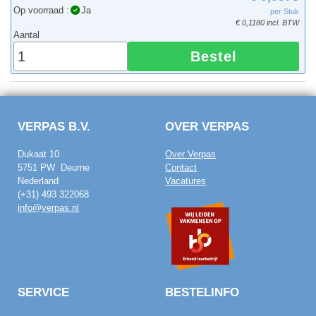
Op voorraad :
Ja
per Stuk
€ 0,1180 incl. BTW
Aantal
Bestel
VERPAS B.V.
OVER VERPAS
Dukaat 10
Over Verpas
5751 PW Deurne
Contact
Nederland
Vacatures
(+31) 493 322068
info@verpas.nl
SERVICE
BESTELINFO