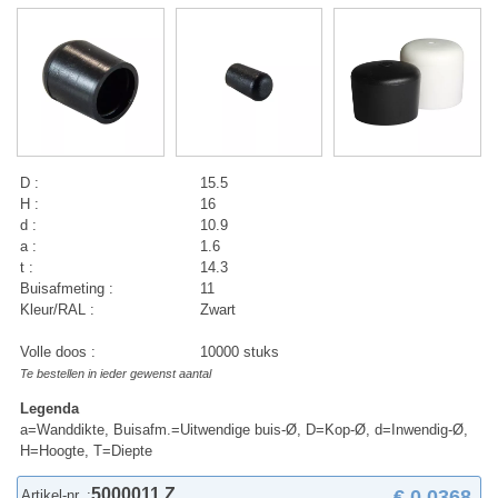
D :
15.5
H :
16
d :
10.9
a :
1.6
t :
14.3
Buisafmeting :
11
Kleur/RAL :
Zwart
Volle doos :
10000 stuks
Te bestellen in ieder gewenst aantal
Legenda
a=Wanddikte, Buisafm.=Uitwendige buis-Ø, D=Kop-Ø, d=Inwendig-Ø,
H=Hoogte, T=Diepte
5000011 Z
€ 0,0368
Artikel-nr. :