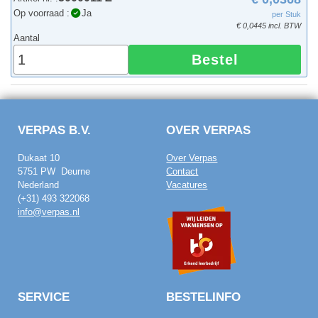
Op voorraad :
Ja
per Stuk
€ 0,0445 incl. BTW
Aantal
Bestel
VERPAS B.V.
OVER VERPAS
Dukaat 10
Over Verpas
5751 PW Deurne
Contact
Nederland
Vacatures
(+31) 493 322068
info@verpas.nl
SERVICE
BESTELINFO