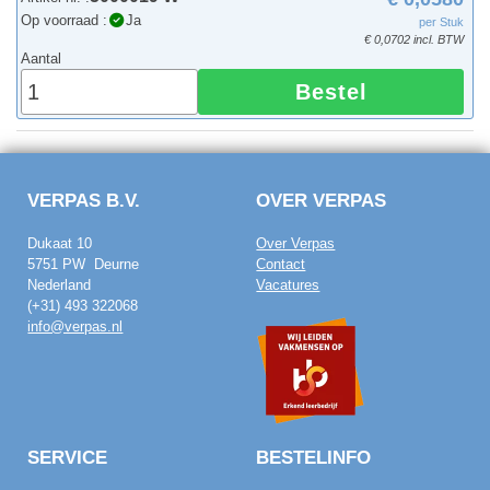
Op voorraad :
Ja
per Stuk
€ 0,0702 incl. BTW
Aantal
Bestel
VERPAS B.V.
OVER VERPAS
Dukaat 10
Over Verpas
5751 PW Deurne
Contact
Nederland
Vacatures
(+31) 493 322068
info@verpas.nl
SERVICE
BESTELINFO