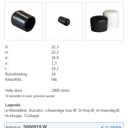
D :
22.3
H :
23.2
d :
18.8
a :
1.3
t :
19.2
Buisafmeting :
19
Kleur/RAL :
Wit
Volle doos :
1000 stuks
Te bestellen in ieder gewenst aantal
Legenda
a=Wanddikte, Buisafm.=Uitwendige buis-Ø, D=Kop-Ø, d=Inwendig-Ø,
H=Hoogte, T=Diepte
5000019 W
€ 0,0580
Artikel-nr. :