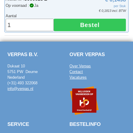
Op voorraad :
Ja
per Stuk
€ 0,1813 incl. BTW
Aantal
Bestel
VERPAS B.V.
OVER VERPAS
Dukaat 10
Over Verpas
5751 PW Deurne
Contact
Nederland
Vacatures
(+31) 493 322068
info@verpas.nl
SERVICE
BESTELINFO