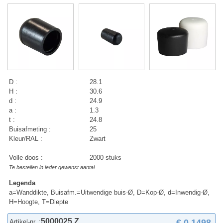
D :
28.1
H :
30.6
d :
24.9
a :
1.3
t :
24.8
Buisafmeting :
25
Kleur/RAL :
Zwart
Volle doos :
2000 stuks
Te bestellen in ieder gewenst aantal
Legenda
a=Wanddikte, Buisafm.=Uitwendige buis-Ø, D=Kop-Ø, d=Inwendig-Ø,
H=Hoogte, T=Diepte
5000025 Z
€ 0,1498
Artikel-nr. :