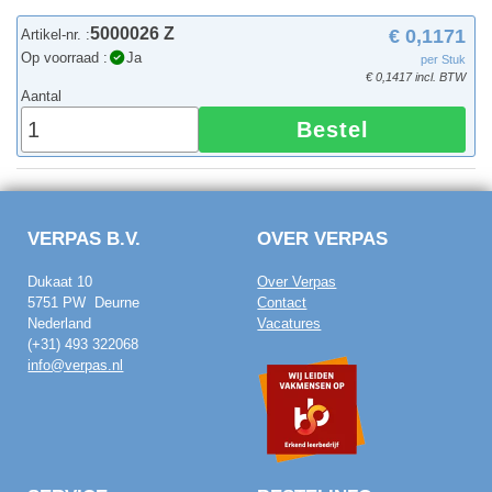
5000026 Z
€ 0,1171
Artikel-nr. :
Op voorraad :
Ja
per Stuk
€ 0,1417 incl. BTW
Aantal
Bestel
VERPAS B.V.
OVER VERPAS
Dukaat 10
Over Verpas
5751 PW Deurne
Contact
Nederland
Vacatures
(+31) 493 322068
info@verpas.nl