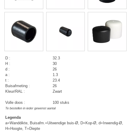
D :
32.3
H :
30
d :
26
a :
1.3
t :
23.4
Buisafmeting :
26
Kleur/RAL :
Zwart
Volle doos :
100 stuks
Te bestellen in ieder gewenst aantal
Legenda
a=Wanddikte, Buisafm.=Uitwendige buis-Ø, D=Kop-Ø, d=Inwendig-Ø,
H=Hoogte, T=Diepte