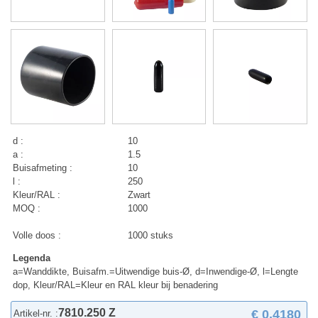
d :
10
a :
1.5
Buisafmeting :
10
l :
250
Kleur/RAL :
Zwart
MOQ :
1000
Volle doos :
1000 stuks
Legenda
a=Wanddikte, Buisafm.=Uitwendige buis-Ø, d=Inwendige-Ø, l=Lengte
dop, Kleur/RAL=Kleur en RAL kleur bij benadering
7810.250 Z
€ 0,4180
Artikel-nr. :