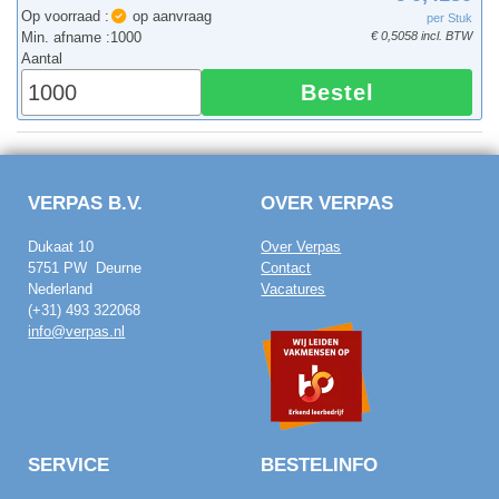
Op voorraad :
op aanvraag
per Stuk
Min. afname :
1000
€ 0,5058 incl. BTW
Aantal
Bestel
VERPAS B.V.
OVER VERPAS
Dukaat 10
Over Verpas
5751 PW Deurne
Contact
Nederland
Vacatures
(+31) 493 322068
info@verpas.nl
SERVICE
BESTELINFO