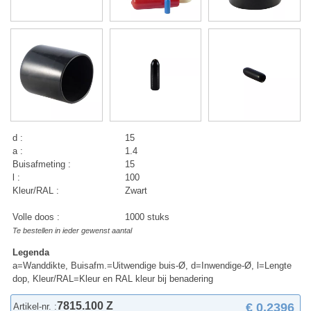
d :
15
a :
1.4
Buisafmeting :
15
l :
100
Kleur/RAL :
Zwart
Volle doos :
1000 stuks
Te bestellen in ieder gewenst aantal
Legenda
a=Wanddikte, Buisafm.=Uitwendige buis-Ø, d=Inwendige-Ø, l=Lengte
dop, Kleur/RAL=Kleur en RAL kleur bij benadering
7815.100 Z
€ 0,2396
Artikel-nr. :