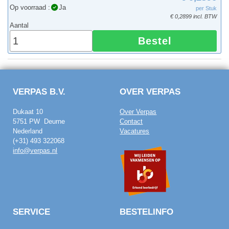
Op voorraad :
Ja
per Stuk
€ 0,2899 incl. BTW
Aantal
Bestel
VERPAS B.V.
OVER VERPAS
Dukaat 10
Over Verpas
5751 PW Deurne
Contact
Nederland
Vacatures
(+31) 493 322068
info@verpas.nl
SERVICE
BESTELINFO