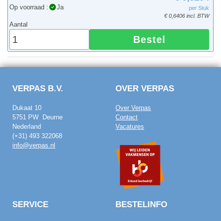
Op voorraad :
Ja
per Stuk
€ 0,6406 incl. BTW
Aantal
Bestel
VERPAS B.V.
OVER VERPAS
Dukaat 10
Over Verpas
5751 PW Deurne
Contact
Nederland
Vacatures
(+31) 493 322068
info@verpas.nl
SERVICE
BESTELINFO