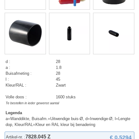
d :
28
a :
1.8
Buisafmeting :
28
l :
45
Kleur/RAL :
Zwart
Volle doos :
1600 stuks
Te bestellen in ieder gewenst aantal
Legenda
a=Wanddikte, Buisafm.=Uitwendige buis-Ø, d=Inwendige-Ø, l=Lengte
dop, Kleur/RAL=Kleur en RAL kleur bij benadering
7828.045 Z
€ 0,5294
Artikel-nr. :