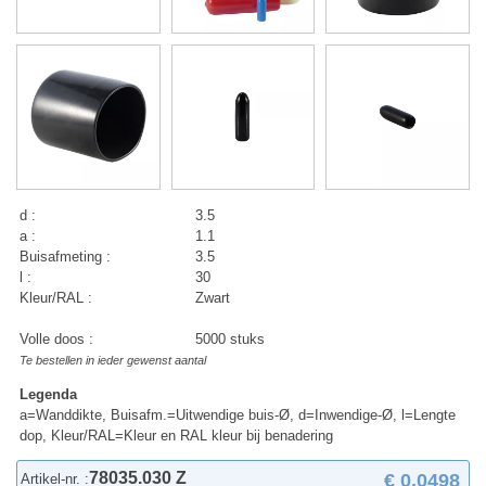
d :
3.5
a :
1.1
Buisafmeting :
3.5
l :
30
Kleur/RAL :
Zwart
Volle doos :
5000 stuks
Te bestellen in ieder gewenst aantal
Legenda
a=Wanddikte, Buisafm.=Uitwendige buis-Ø, d=Inwendige-Ø, l=Lengte
dop, Kleur/RAL=Kleur en RAL kleur bij benadering
78035.030 Z
€ 0,0498
Artikel-nr. :