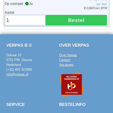
Op voorraad :
Ja
per Stuk
€ 0,0603 incl. BTW
Aantal
Bestel
VERPAS B.V.
OVER VERPAS
Dukaat 10
Over Verpas
5751 PW Deurne
Contact
Nederland
Vacatures
(+31) 493 322068
info@verpas.nl
SERVICE
BESTELINFO