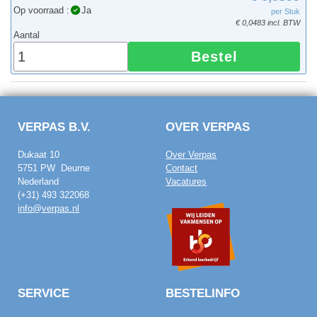
Op voorraad :
Ja
per Stuk
€ 0,0483 incl. BTW
Aantal
Bestel
VERPAS B.V.
OVER VERPAS
Dukaat 10
Over Verpas
5751 PW Deurne
Contact
Nederland
Vacatures
(+31) 493 322068
info@verpas.nl
SERVICE
BESTELINFO