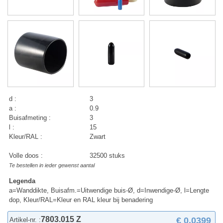
d :
3
a :
0.9
Buisafmeting :
3
l :
15
Kleur/RAL :
Zwart
Volle doos :
32500 stuks
Te bestellen in ieder gewenst aantal
Legenda
a=Wanddikte, Buisafm.=Uitwendige buis-Ø, d=Inwendige-Ø, l=Lengte
dop, Kleur/RAL=Kleur en RAL kleur bij benadering
7803.015 Z
€ 0,0399
Artikel-nr. :