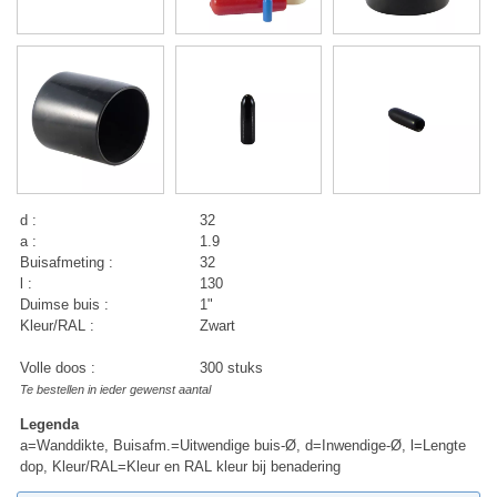
d :
32
a :
1.9
Buisafmeting :
32
l :
130
Duimse buis :
1"
Kleur/RAL :
Zwart
Volle doos :
300 stuks
Te bestellen in ieder gewenst aantal
Legenda
a=Wanddikte, Buisafm.=Uitwendige buis-Ø, d=Inwendige-Ø, l=Lengte
dop, Kleur/RAL=Kleur en RAL kleur bij benadering