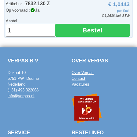
7832.130 Z
€ 1,0443
Artikel-nr. :
Op voorraad :
Ja
per Stuk
€ 1,2636 incl. BTW
Aantal
Bestel
VERPAS B.V.
OVER VERPAS
Dukaat 10
Over Verpas
5751 PW Deurne
Contact
Nederland
Vacatures
(+31) 493 322068
info@verpas.nl
SERVICE
BESTELINFO