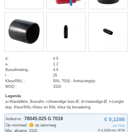
d :
4.5
a :
1.2
Buisafmeting :
4.5
l :
25
Kleur/RAL :
RAL 7016 - Antracietgrijs
MOQ :
3110
Legenda
a=Wanddikte, Buisafm.=Uitwendige buis-Ø, d=Inwendige-Ø, l=Lengte
dop, Kleur/RAL=Kleur en RAL kleur bij benadering
78045.025 G 7016
€ 0,1286
Artikel-nr. :
Op voorraad :
op aanvraag
per Stuk
Min. afname :
3110
€ 0,1556 incl. BTW