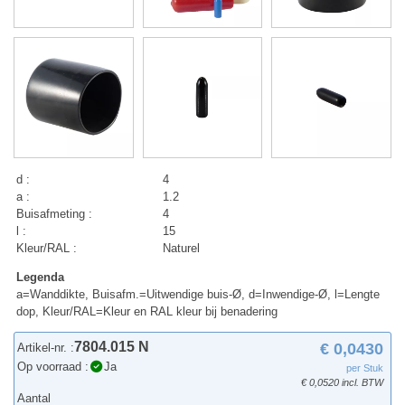
d :
4
a :
1.2
Buisafmeting :
4
l :
15
Kleur/RAL :
Naturel
Legenda
a=Wanddikte, Buisafm.=Uitwendige buis-Ø, d=Inwendige-Ø, l=Lengte
dop, Kleur/RAL=Kleur en RAL kleur bij benadering
7804.015 N
€ 0,0430
Artikel-nr. :
Op voorraad :
Ja
per Stuk
€ 0,0520 incl. BTW
Aantal