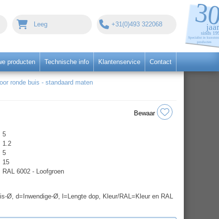
Leeg
+31(0)493 322068
we producten
Technische info
Klantenservice
Contact
r ronde buis - standaard maten
Bewaar
5
1.2
5
15
RAL 6002 - Loofgroen
is-Ø, d=Inwendige-Ø, l=Lengte dop, Kleur/RAL=Kleur en RAL