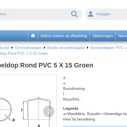
Inloggen
Artikel zoeken op afbeelding
Oplossingen
Nieu
ducten
Omsteekdoppen
Ronde omsteekdoppen
Dompeldoppen PVC voo
dop Rond PVC 5 X 15 Groen
eldop Rond PVC 5 X 15 Groen
d :
a :
Buisafmeting :
l :
Kleur/RAL :
Legenda
a=Wanddikte, Buisafm.=Uitwendige bu
kleur bij benadering