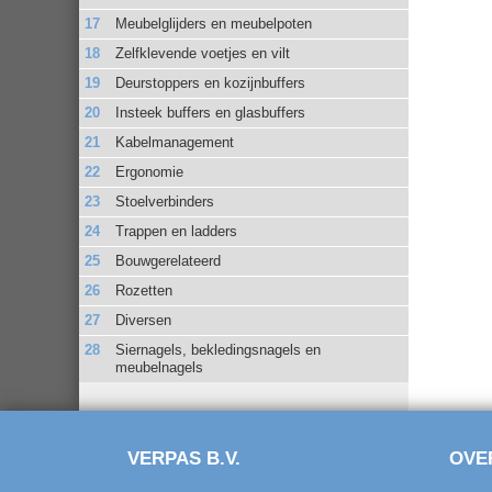
Meubelglijders en meubelpoten
Zelfklevende voetjes en vilt
Deurstoppers en kozijnbuffers
Insteek buffers en glasbuffers
Kabelmanagement
Ergonomie
Stoelverbinders
Trappen en ladders
Bouwgerelateerd
Rozetten
Diversen
Siernagels, bekledingsnagels en
meubelnagels
VERPAS B.V.
OVE