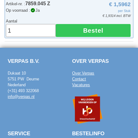
7859.045 Z
€ 1,5962
Artikel-nr. :
Op voorraad :
Ja
per Stuk
€ 1,9314 incl. BTW
Aantal
Bestel
VERPAS B.V.
OVER VERPAS
Dukaat 10
Over Verpas
5751 PW Deurne
Contact
Nederland
Vacatures
(+31) 493 322068
info@verpas.nl
SERVICE
BESTELINFO