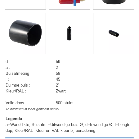
d :
59
a :
2
Buisafmeting :
59
l :
45
Duimse buis :
2"
Kleur/RAL :
Zwart
Volle doos :
500 stuks
Te bestellen in ieder gewenst aantal
Legenda
a=Wanddikte, Buisafm.=Uitwendige buis-Ø, d=Inwendige-Ø, l=Lengte
dop, Kleur/RAL=Kleur en RAL kleur bij benadering