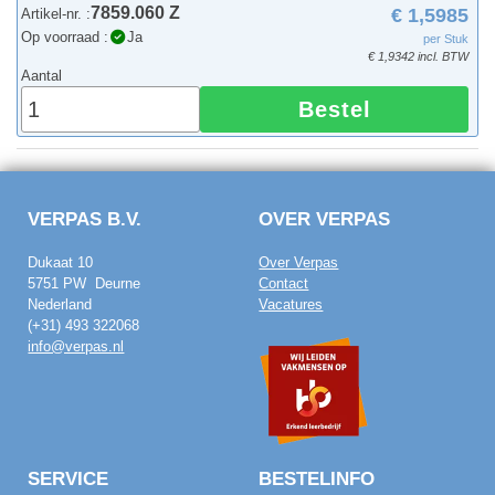
7859.060 Z
€ 1,5985
Artikel-nr. :
Op voorraad :
Ja
per Stuk
€ 1,9342 incl. BTW
Aantal
Bestel
VERPAS B.V.
OVER VERPAS
Dukaat 10
Over Verpas
5751 PW Deurne
Contact
Nederland
Vacatures
(+31) 493 322068
info@verpas.nl
SERVICE
BESTELINFO