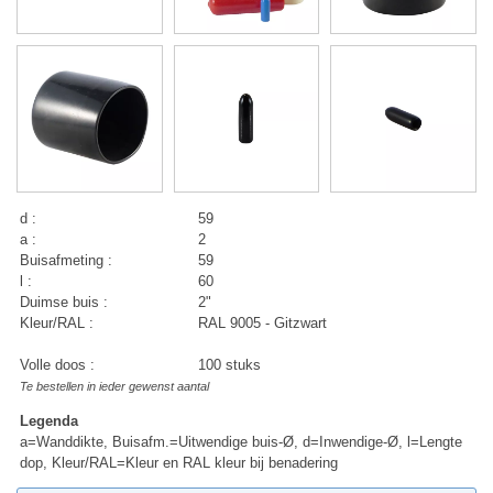
d :
59
a :
2
Buisafmeting :
59
l :
60
Duimse buis :
2"
Kleur/RAL :
RAL 9005 - Gitzwart
Volle doos :
100 stuks
Te bestellen in ieder gewenst aantal
Legenda
a=Wanddikte, Buisafm.=Uitwendige buis-Ø, d=Inwendige-Ø, l=Lengte
dop, Kleur/RAL=Kleur en RAL kleur bij benadering