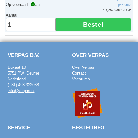
Op voorraad :
Ja
per Stuk
€ 1,7916 incl. BTW
Aantal
Bestel
VERPAS B.V.
OVER VERPAS
Dukaat 10
Over Verpas
5751 PW Deurne
Contact
Nederland
Vacatures
(+31) 493 322068
info@verpas.nl
SERVICE
BESTELINFO