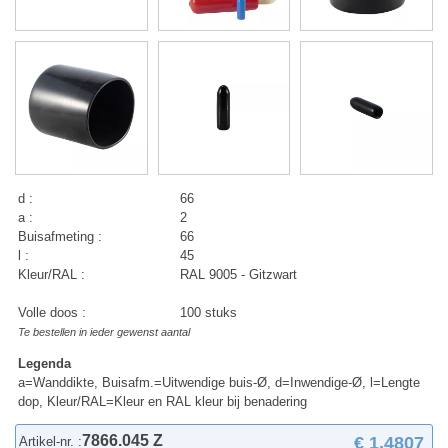
d :
66
a :
2
Buisafmeting :
66
l :
45
Kleur/RAL :
RAL 9005 - Gitzwart
Volle doos :
100 stuks
Te bestellen in ieder gewenst aantal
Legenda
a=Wanddikte, Buisafm.=Uitwendige buis-Ø, d=Inwendige-Ø, l=Lengte
dop, Kleur/RAL=Kleur en RAL kleur bij benadering
7866.045 Z
€ 1,4807
Artikel-nr. :