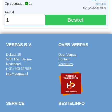
Op voorraad :
Ja
per Stuk
€ 2,8203 incl. BTW
Aantal
Bestel
VERPAS B.V.
OVER VERPAS
Dukaat 10
Over Verpas
5751 PW Deurne
Contact
Nederland
Vacatures
(+31) 493 322068
info@verpas.nl
SERVICE
BESTELINFO