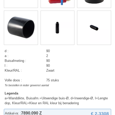
d :
90
a :
2
Buisafmeting :
90
l :
90
Kleur/RAL :
Zwart
Volle doos :
75 stuks
Te bestellen in ieder gewenst aantal
Legenda
a=Wanddikte, Buisafm.=Uitwendige buis-Ø, d=Inwendige-Ø, l=Lengte
dop, Kleur/RAL=Kleur en RAL kleur bij benadering
7890.090 Z
€ 2,3308
Artikel-nr. :