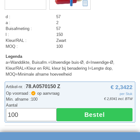
d :
57
a :
2
Buisafmeting :
57
l :
150
Kleur/RAL :
Zwart
MOQ :
100
Legenda
a=Wanddikte, Buisafm.=Uitwendige buis-Ø, d=Inwendige-Ø,
Kleur/RAL=Kleur en RAL kleur bij benadering l=Lengte dop,
MOQ=Minimale afname hoeveelheid
78.A0570150 Z
€ 2,3422
Artikel-nr. :
Op voorraad :
op aanvraag
per Stuk
Min. afname :
100
€ 2,8341 incl. BTW
Aantal
Bestel