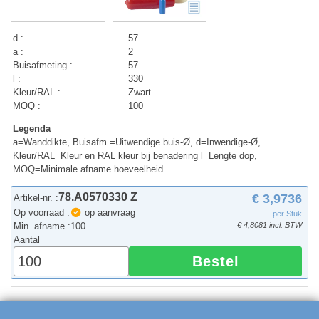
d :
57
a :
2
Buisafmeting :
57
l :
330
Kleur/RAL :
Zwart
MOQ :
100
Legenda
a=Wanddikte, Buisafm.=Uitwendige buis-Ø, d=Inwendige-Ø,
Kleur/RAL=Kleur en RAL kleur bij benadering l=Lengte dop,
MOQ=Minimale afname hoeveelheid
78.A0570330 Z
€ 3,9736
Artikel-nr. :
Op voorraad :
op aanvraag
per Stuk
Min. afname :
100
€ 4,8081 incl. BTW
Aantal
Bestel