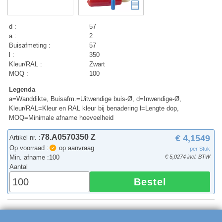
d :
57
a :
2
Buisafmeting :
57
l :
350
Kleur/RAL :
Zwart
MOQ :
100
Legenda
a=Wanddikte, Buisafm.=Uitwendige buis-Ø, d=Inwendige-Ø,
Kleur/RAL=Kleur en RAL kleur bij benadering l=Lengte dop,
MOQ=Minimale afname hoeveelheid
78.A0570350 Z
€ 4,1549
Artikel-nr. :
Op voorraad :
op aanvraag
per Stuk
Min. afname :
100
€ 5,0274 incl. BTW
Aantal
Bestel