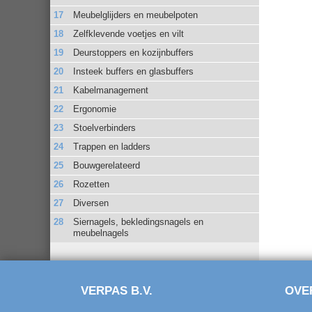
Meubelglijders en meubelpoten
Zelfklevende voetjes en vilt
Deurstoppers en kozijnbuffers
Insteek buffers en glasbuffers
Kabelmanagement
Ergonomie
Stoelverbinders
Trappen en ladders
Bouwgerelateerd
Rozetten
Diversen
Siernagels, bekledingsnagels en
meubelnagels
VERPAS B.V.
OVE