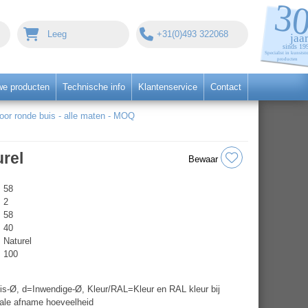
Leeg
+31(0)493 322068
we producten
Technische info
Klantenservice
Contact
r ronde buis - alle maten - MOQ
rel
Bewaar
58
2
58
40
Naturel
100
s-Ø, d=Inwendige-Ø, Kleur/RAL=Kleur en RAL kleur bij
ale afname hoeveelheid