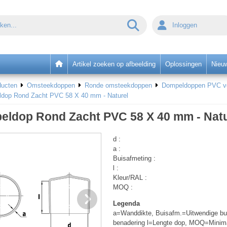
Inloggen
Artikel zoeken op afbeelding
Oplossingen
Nieu
ducten
Omsteekdoppen
Ronde omsteekdoppen
Dompeldoppen PVC voo
dop Rond Zacht PVC 58 X 40 mm - Naturel
ldop Rond Zacht PVC 58 X 40 mm - Natu
d :
a :
Buisafmeting :
l :
Kleur/RAL :
MOQ :
Legenda
a=Wanddikte, Buisafm.=Uitwendige bui
benadering l=Lengte dop, MOQ=Minim