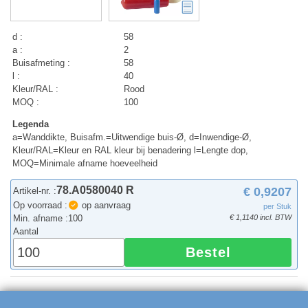
d :
58
a :
2
Buisafmeting :
58
l :
40
Kleur/RAL :
Rood
MOQ :
100
Legenda
a=Wanddikte, Buisafm.=Uitwendige buis-Ø, d=Inwendige-Ø,
Kleur/RAL=Kleur en RAL kleur bij benadering l=Lengte dop,
MOQ=Minimale afname hoeveelheid
78.A0580040 R
€ 0,9207
Artikel-nr. :
Op voorraad :
op aanvraag
per Stuk
Min. afname :
100
€ 1,1140 incl. BTW
Aantal
Bestel