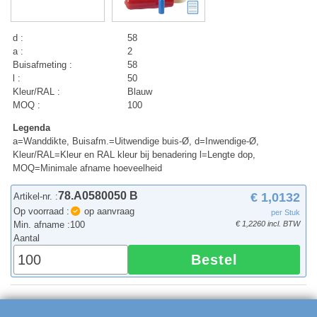
d :
58
a :
2
Buisafmeting :
58
l :
50
Kleur/RAL :
Blauw
MOQ :
100
Legenda
a=Wanddikte, Buisafm.=Uitwendige buis-Ø, d=Inwendige-Ø,
Kleur/RAL=Kleur en RAL kleur bij benadering l=Lengte dop,
MOQ=Minimale afname hoeveelheid
78.A0580050 B
€ 1,0132
Artikel-nr. :
Op voorraad :
op aanvraag
per Stuk
Min. afname :
100
€ 1,2260 incl. BTW
Aantal
Bestel