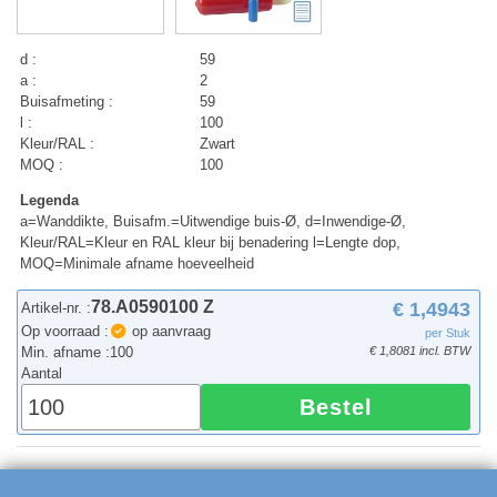
d :
59
a :
2
Buisafmeting :
59
l :
100
Kleur/RAL :
Zwart
MOQ :
100
Legenda
a=Wanddikte, Buisafm.=Uitwendige buis-Ø, d=Inwendige-Ø,
Kleur/RAL=Kleur en RAL kleur bij benadering l=Lengte dop,
MOQ=Minimale afname hoeveelheid
78.A0590100 Z
€ 1,4943
Artikel-nr. :
Op voorraad :
op aanvraag
per Stuk
Min. afname :
100
€ 1,8081 incl. BTW
Aantal
Bestel