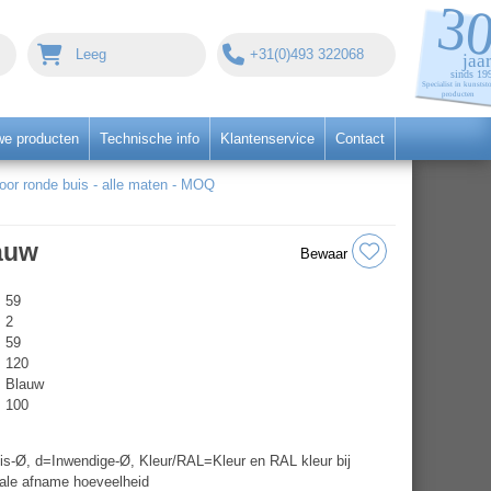
Leeg
+31(0)493 322068
we producten
Technische info
Klantenservice
Contact
r ronde buis - alle maten - MOQ
auw
Bewaar
59
2
59
120
Blauw
100
s-Ø, d=Inwendige-Ø, Kleur/RAL=Kleur en RAL kleur bij
ale afname hoeveelheid