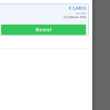
€ 1,6815
per Stuk
€ 2,0346 incl. BTW
Bestel