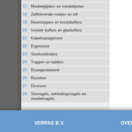
Meubelglijders en meubelpoten
Zelfklevende voetjes en vilt
Deurstoppers en kozijnbuffers
Insteek buffers en glasbuffers
Kabelmanagement
Ergonomie
Stoelverbinders
Trappen en ladders
Bouwgerelateerd
Rozetten
Diversen
Siernagels, bekledingsnagels en
meubelnagels
VERPAS B.V.
OVE