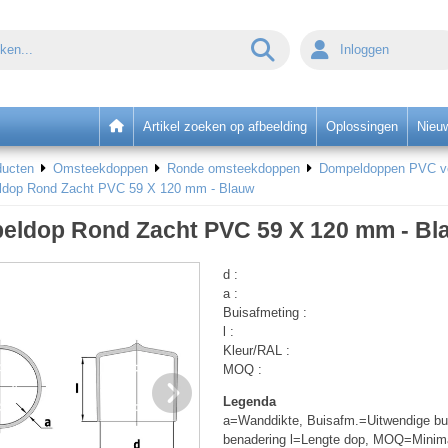
Inloggen
Artikel zoeken op afbeelding
Oplossingen
Nieu
ducten
Omsteekdoppen
Ronde omsteekdoppen
Dompeldoppen PVC voo
dop Rond Zacht PVC 59 X 120 mm - Blauw
eldop Rond Zacht PVC 59 X 120 mm - Bl
d :
a :
Buisafmeting :
l :
Kleur/RAL :
MOQ :
Legenda
a=Wanddikte, Buisafm.=Uitwendige bui
benadering l=Lengte dop, MOQ=Minim