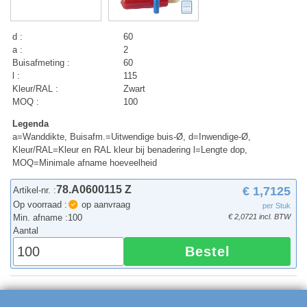
d :
60
a :
2
Buisafmeting :
60
l :
115
Kleur/RAL :
Zwart
MOQ :
100
Legenda
a=Wanddikte, Buisafm.=Uitwendige buis-Ø, d=Inwendige-Ø,
Kleur/RAL=Kleur en RAL kleur bij benadering l=Lengte dop,
MOQ=Minimale afname hoeveelheid
78.A0600115 Z
€ 1,7125
Artikel-nr. :
Op voorraad :
op aanvraag
per Stuk
Min. afname :
100
€ 2,0721 incl. BTW
Aantal
Bestel