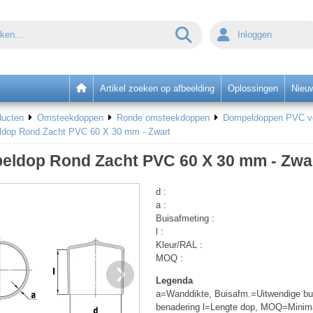
Inloggen
Artikel zoeken op afbeelding
Oplossingen
Nieu
ducten
Omsteekdoppen
Ronde omsteekdoppen
Dompeldoppen PVC voo
dop Rond Zacht PVC 60 X 30 mm - Zwart
eldop Rond Zacht PVC 60 X 30 mm - Zwa
d :
a :
Buisafmeting :
l :
Kleur/RAL :
MOQ :
Legenda
a=Wanddikte, Buisafm.=Uitwendige bui
benadering l=Lengte dop, MOQ=Minim