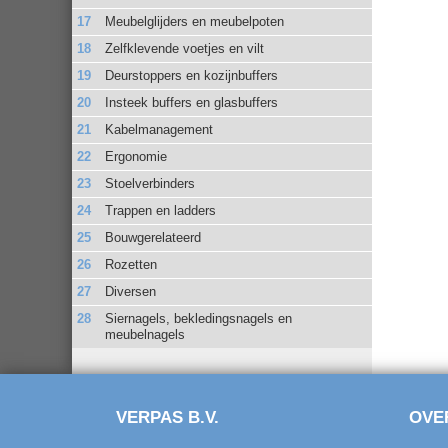
Meubelglijders en meubelpoten
Zelfklevende voetjes en vilt
Deurstoppers en kozijnbuffers
Insteek buffers en glasbuffers
Kabelmanagement
Ergonomie
Stoelverbinders
Trappen en ladders
Bouwgerelateerd
Rozetten
Diversen
Siernagels, bekledingsnagels en
meubelnagels
VERPAS B.V.
OVE