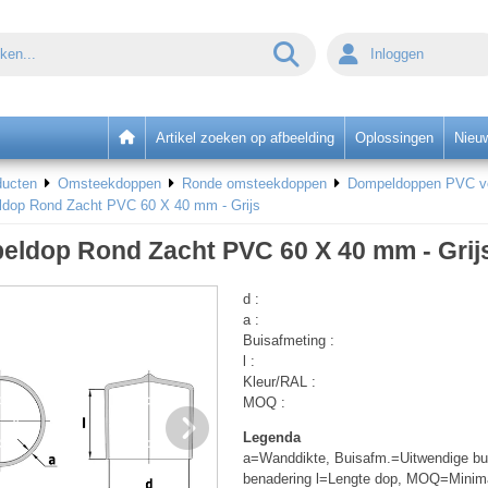
Inloggen
Artikel zoeken op afbeelding
Oplossingen
Nieu
ducten
Omsteekdoppen
Ronde omsteekdoppen
Dompeldoppen PVC voo
dop Rond Zacht PVC 60 X 40 mm - Grijs
ldop Rond Zacht PVC 60 X 40 mm - Grij
d :
a :
Buisafmeting :
l :
Kleur/RAL :
MOQ :
Legenda
a=Wanddikte, Buisafm.=Uitwendige bui
benadering l=Lengte dop, MOQ=Minim