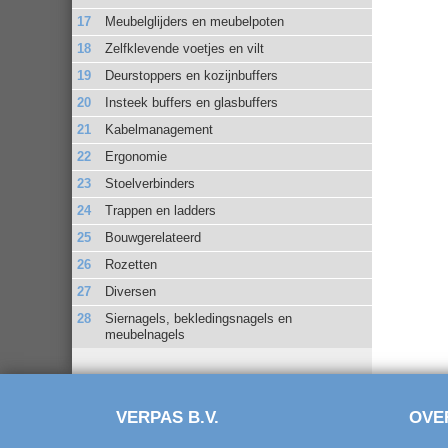
Meubelglijders en meubelpoten
Zelfklevende voetjes en vilt
Deurstoppers en kozijnbuffers
Insteek buffers en glasbuffers
Kabelmanagement
Ergonomie
Stoelverbinders
Trappen en ladders
Bouwgerelateerd
Rozetten
Diversen
Siernagels, bekledingsnagels en
meubelnagels
VERPAS B.V.
OVE