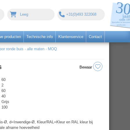
Leeg
+31(0)493 322068
we producten
Technische info
Klantenservice
Contact
r ronde buis - alle maten - MOQ
s
Bewaar
60
2
60
40
Grijs
100
s-Ø, d=Inwendige-Ø, Kleur/RAL=Kleur en RAL kleur bij
ale afname hoeveelheid