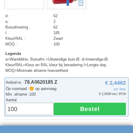
d :
62
a :
2
Buisafmeting :
62
l :
185
Kleur/RAL :
Zwart
MOQ :
100
Legenda
a=Wanddikte, Buisafm.=Uitwendige buis-Ø, d=Inwendige-Ø,
Kleur/RAL=Kleur en RAL kleur bij benadering l=Lengte dop,
MOQ=Minimale afname hoeveelheid
78.A0620185 Z
€ 2,4462
Artikel-nr. :
Op voorraad :
op aanvraag
per Stuk
Min. afname :
100
€ 2,9599 incl. BTW
Aantal
Bestel