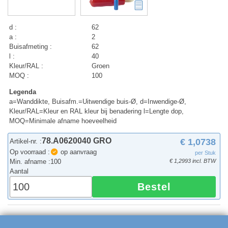
d :
62
a :
2
Buisafmeting :
62
l :
40
Kleur/RAL :
Groen
MOQ :
100
Legenda
a=Wanddikte, Buisafm.=Uitwendige buis-Ø, d=Inwendige-Ø,
Kleur/RAL=Kleur en RAL kleur bij benadering l=Lengte dop,
MOQ=Minimale afname hoeveelheid
78.A0620040 GRO
€ 1,0738
Artikel-nr. :
Op voorraad :
op aanvraag
per Stuk
Min. afname :
100
€ 1,2993 incl. BTW
Aantal
Bestel