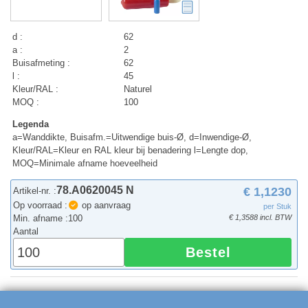
d :
62
a :
2
Buisafmeting :
62
l :
45
Kleur/RAL :
Naturel
MOQ :
100
Legenda
a=Wanddikte, Buisafm.=Uitwendige buis-Ø, d=Inwendige-Ø,
Kleur/RAL=Kleur en RAL kleur bij benadering l=Lengte dop,
MOQ=Minimale afname hoeveelheid
78.A0620045 N
€ 1,1230
Artikel-nr. :
Op voorraad :
op aanvraag
per Stuk
Min. afname :
100
€ 1,3588 incl. BTW
Aantal
Bestel