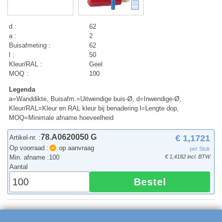
d :
62
a :
2
Buisafmeting :
62
l :
50
Kleur/RAL :
Geel
MOQ :
100
Legenda
a=Wanddikte, Buisafm.=Uitwendige buis-Ø, d=Inwendige-Ø,
Kleur/RAL=Kleur en RAL kleur bij benadering l=Lengte dop,
MOQ=Minimale afname hoeveelheid
78.A0620050 G
€ 1,1721
Artikel-nr. :
Op voorraad :
op aanvraag
per Stuk
Min. afname :
100
€ 1,4182 incl. BTW
Aantal
Bestel