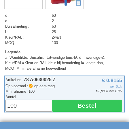
d :
63
a :
2
Buisafmeting :
63
l :
25
Kleur/RAL :
Zwart
MOQ :
100
Legenda
a=Wanddikte, Buisafm.=Uitwendige buis-Ø, d=Inwendige-Ø,
Kleur/RAL=Kleur en RAL kleur bij benadering l=Lengte dop,
MOQ=Minimale afname hoeveelheid
78.A0630025 Z
€ 0,8155
Artikel-nr. :
Op voorraad :
op aanvraag
per Stuk
Min. afname :
100
€ 0,9868 incl. BTW
Aantal
Bestel