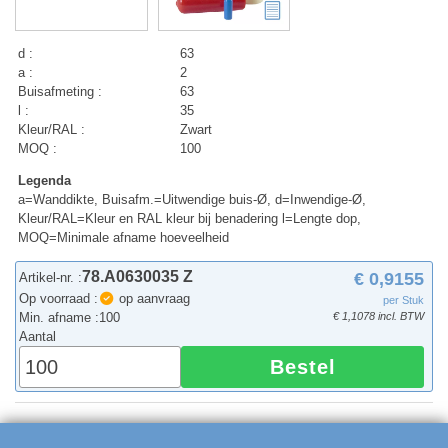
d :
63
a :
2
Buisafmeting :
63
l :
35
Kleur/RAL :
Zwart
MOQ :
100
Legenda
a=Wanddikte, Buisafm.=Uitwendige buis-Ø, d=Inwendige-Ø,
Kleur/RAL=Kleur en RAL kleur bij benadering l=Lengte dop,
MOQ=Minimale afname hoeveelheid
78.A0630035 Z
€ 0,9155
Artikel-nr. :
Op voorraad :
op aanvraag
per Stuk
Min. afname :
100
€ 1,1078 incl. BTW
Aantal
Bestel