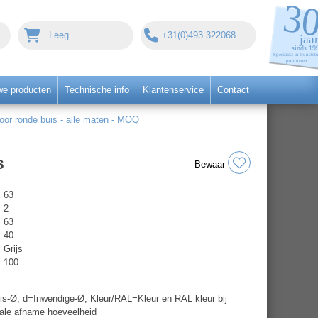
Leeg
+31(0)493 322068
we producten
Technische info
Klantenservice
Contact
r ronde buis - alle maten - MOQ
s
Bewaar
63
2
63
40
Grijs
100
s-Ø, d=Inwendige-Ø, Kleur/RAL=Kleur en RAL kleur bij
ale afname hoeveelheid