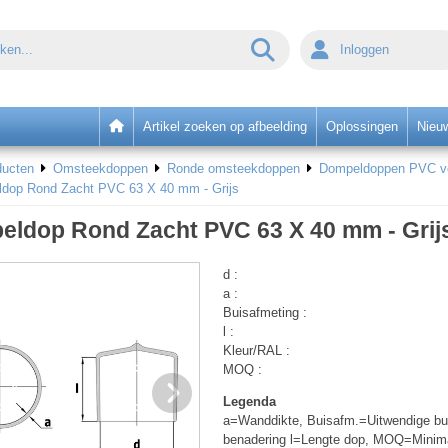
Inloggen
Artikel zoeken op afbeelding
Oplossingen
Nieu
ducten
Omsteekdoppen
Ronde omsteekdoppen
Dompeldoppen PVC voo
dop Rond Zacht PVC 63 X 40 mm - Grijs
ldop Rond Zacht PVC 63 X 40 mm - Grij
d :
a :
Buisafmeting :
l :
Kleur/RAL :
MOQ :
Legenda
a=Wanddikte, Buisafm.=Uitwendige bui
benadering l=Lengte dop, MOQ=Minim