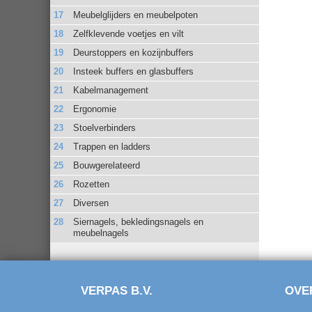
Meubelglijders en meubelpoten
Zelfklevende voetjes en vilt
Deurstoppers en kozijnbuffers
Insteek buffers en glasbuffers
Kabelmanagement
Ergonomie
Stoelverbinders
Trappen en ladders
Bouwgerelateerd
Rozetten
Diversen
Siernagels, bekledingsnagels en
meubelnagels
VERPAS B.V.
OVE