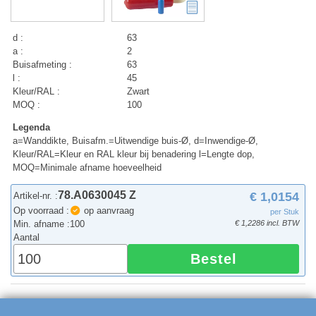
d :
63
a :
2
Buisafmeting :
63
l :
45
Kleur/RAL :
Zwart
MOQ :
100
Legenda
a=Wanddikte, Buisafm.=Uitwendige buis-Ø, d=Inwendige-Ø,
Kleur/RAL=Kleur en RAL kleur bij benadering l=Lengte dop,
MOQ=Minimale afname hoeveelheid
78.A0630045 Z
€ 1,0154
Artikel-nr. :
Op voorraad :
op aanvraag
per Stuk
Min. afname :
100
€ 1,2286 incl. BTW
Aantal
Bestel