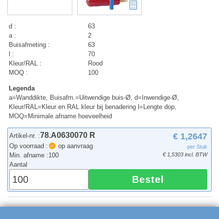
d :
63
a :
2
Buisafmeting :
63
l :
70
Kleur/RAL :
Rood
MOQ :
100
Legenda
a=Wanddikte, Buisafm.=Uitwendige buis-Ø, d=Inwendige-Ø,
Kleur/RAL=Kleur en RAL kleur bij benadering l=Lengte dop,
MOQ=Minimale afname hoeveelheid
78.A0630070 R
€ 1,2647
Artikel-nr. :
Op voorraad :
op aanvraag
per Stuk
Min. afname :
100
€ 1,5303 incl. BTW
Aantal
Bestel