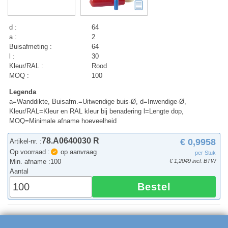
d :
64
a :
2
Buisafmeting :
64
l :
30
Kleur/RAL :
Rood
MOQ :
100
Legenda
a=Wanddikte, Buisafm.=Uitwendige buis-Ø, d=Inwendige-Ø,
Kleur/RAL=Kleur en RAL kleur bij benadering l=Lengte dop,
MOQ=Minimale afname hoeveelheid
78.A0640030 R
€ 0,9958
Artikel-nr. :
Op voorraad :
op aanvraag
per Stuk
Min. afname :
100
€ 1,2049 incl. BTW
Aantal
Bestel